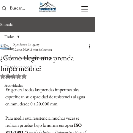
Entrada
Todos
Xperience Uruguay
Todos
12 ene 2025
2 min de lectura
¿Cómo elegir una prenda
Ropa, calzado y equipamiento
Impermeable?
De todo un poco
General
Obtuvo NaN de 5 estrellas.
Actividades
En general todas las prendas impermeables 
especifican su capacidad de resistencia al agua 
en mm, desde 0 a 20.000 mm.
Para medir esta resistencia muchas veces se 
realizan pruebas bajo la norma europea 
ISO 
811:1981
(Textile fabrics -- Determination of 