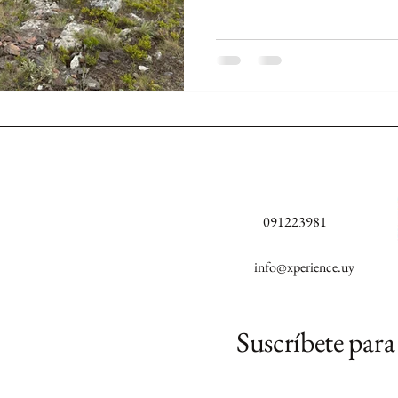
091223981
info@xperience.uy
Suscríbete para