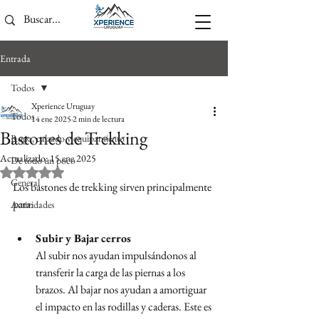
Entrada
Todos
Xperience Uruguay
Todos
14 ene 2025
2 min de lectura
Bastones de Trekking
Ropa, calzado y equipamiento
Actualizado:
15 ene 2025
De todo un poco
Obtuvo NaN de 5 estrellas.
General
Los bastones de trekking sirven principalmente 
para:
Actividades
Subir y Bajar cerros
Al subir nos ayudan impulsándonos al 
transferir la carga de las piernas a los 
brazos. Al bajar nos ayudan a amortiguar 
el impacto en las rodillas y caderas. Este es 