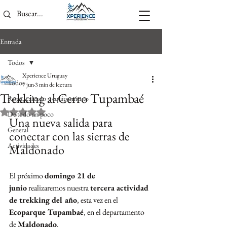
Entrada
Todos
Xperience Uruguay
Todos
7 jun
3 min de lectura
Trekking al Cerro Tupambaé
Ropa, calzado y equipamiento
Obtuvo NaN de 5 estrellas.
De todo un poco
Una nueva salida para 
General
conectar con las sierras de 
Actividades
Maldonado
El próximo 
domingo 21 de 
junio
 realizaremos nuestra 
tercera actividad 
de trekking del año
, esta vez en el 
Ecoparque Tupambaé
, en el departamento 
de 
Maldonado
.