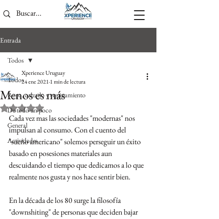
Entrada
Todos
Xperience Uruguay
Todos
24 ene 2021
1 min de lectura
Menos es más
Ropa, calzado y equipamiento
Obtuvo NaN de 5 estrellas.
De todo un poco
Cada vez mas las sociedades "modernas" nos 
General
impulsan al consumo. Con el cuento del 
Actividades
"sueño americano" solemos perseguir un éxito 
basado en posesiones materiales aun 
descuidando el tiempo que dedicamos a lo que 
realmente nos gusta y nos hace sentir bien.
En la década de los 80 surge la filosofía 
"downshiting" de personas que deciden bajar 