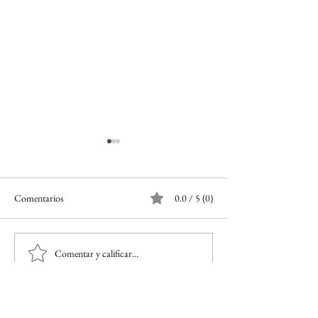
Comentarios
0.0 / 5 (0)
Vive experiencias únicas
No mates en mi n
Comentar y calificar...