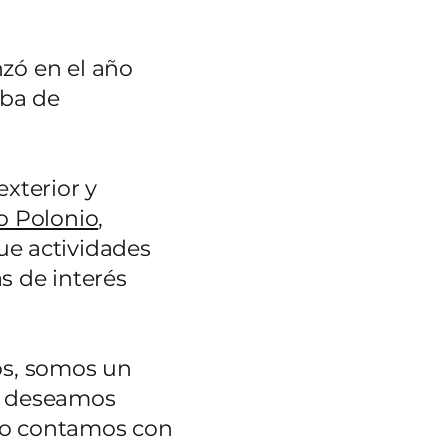
zó en el año
aba de
exterior y
o Polonio
,
e actividades
s de interés
os, somos un
 y deseamos
cio contamos con