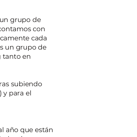
 un grupo de
l contamos con
ticamente cada
ás un grupo de
g tanto en
oras subiendo
y para el
 al año que están